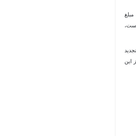
مبلغ
است،
جدید
 این