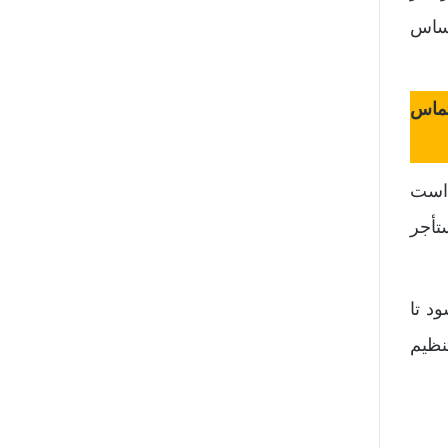
اساس
تماس
 است
تأجر
د تا
نظیم