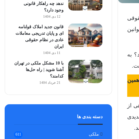
ندهد چه راهکار قانونی
وجود دارد؟
12 دی 1404
قوقی
قانون جدید املاک قولنامه
انین
ای و پایان تدریجی معاملات
عادی در نظام حقوقی
ایران
11 دی 1404
؟ به
با 10 مشکل ملکی در تهران
ت.
آشنا شوید | راه حل‌ها
کدامند؟
همین
21 خرداد 1404
ی از
دیدی
دسته بندی ها
.
ملکی
611