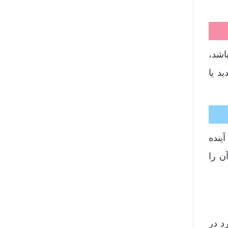
اشد،
د یا
ینده
ن را
د در