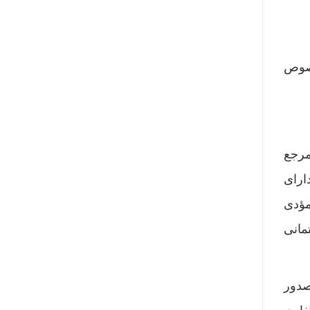
خصوص
 مرجع
ارای
مؤدی
مانی
ند. اما صدور