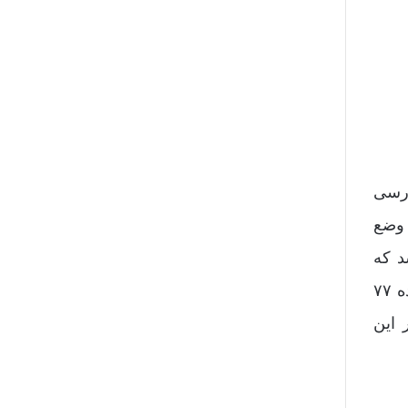
 بررسی
 وضع
د که
میزان عوارض مورد بررسی قرار گیرد. پس از آن رای نهایی کمیسیون صادر خواهد شد. در صورتی که کمیسیون ماده ۷۷
 این