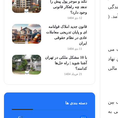
نکند و موجر پول پیش را
ندگی
ندهد چه راهکار قانونی
وجود دارد؟
د. (
12 دی 1404
قانون جدید املاک قولنامه
ای و پایان تدریجی معاملات
عادی در نظام حقوقی
ایران
طلب می
11 دی 1404
با 10 مشکل ملکی در تهران
نهاد
آشنا شوید | راه حل‌ها
مالی
کدامند؟
21 خرداد 1404
 بین
دسته بندی ها
رسیدگی به
ملکی