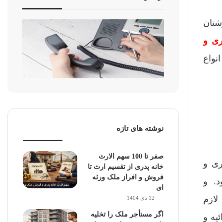
77» به گوشتان
ی و
نواع
نوشته های تازه
صفر تا 100 سهم الارث
ری و
خانه پدری از تقسیم ارث تا
فروش و افراز ملک ورثه
د. و
ای
لازم
12 دی 1404
اگر مستأجر ملک را تخلیه
یه و