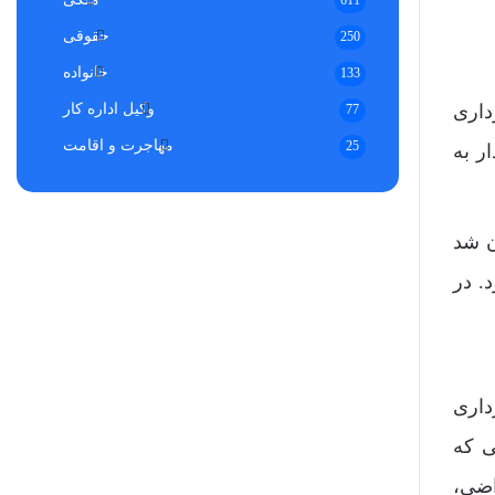
611
حقوقی
250
خانواده
133
طه به شهرداری
وکیل اداره کار
77
مهاجرت و اقامت
25
 شهردار به
ن شد
. در
داری
ی که
اضی،