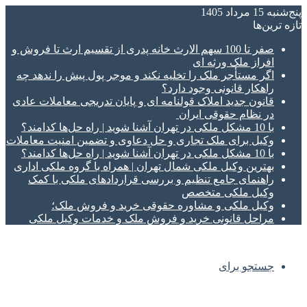
پنج‌شنبه 15 مرداد 1405
تازه‌ ترین‌ها
صفر تا 100 سهم الارث خانه پدری از تقسیم ارث تا فروش و
افراز ملک ورثه ای
اگر مستأجر ملک را تخلیه نکند و موجر پول پیش را ندهد چه
راهکار قانونی وجود دارد؟
قانون جدید املاک قولنامه ای و پایان تدریجی معاملات عادی
در نظام حقوقی ایران
با 10 مشکل ملکی در تهران آشنا شوید | راه حل‌ها کدامند؟
وکیل برای ملک تجاری و حل دعاوی و تضمین امنیت معاملات
با 10 مشکل ملکی در تهران آشنا شوید | راه حل‌ها کدامند؟
بهترین وکیل ملکی شمال تهران | همراه با گروه ملکی اداری
راهنمای جامع تنظیم و بررسی قراردادهای ملکی با کمک
وکیل ملکی متخصص
وکیل ملکی و مشاوره حقوقی خرید و فروش ملک؛
مراحل قانونی خرید و فروش ملک و خدمات وکیل ملکی
جستجو برای