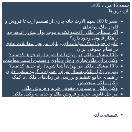
جمعه 16 مرداد 1405
تازه‌ ترین‌ها
صفر تا 100 سهم الارث خانه پدری از تقسیم ارث تا فروش و
افراز ملک ورثه ای
اگر مستأجر ملک را تخلیه نکند و موجر پول پیش را ندهد چه
راهکار قانونی وجود دارد؟
قانون جدید املاک قولنامه ای و پایان تدریجی معاملات عادی
در نظام حقوقی ایران
با 10 مشکل ملکی در تهران آشنا شوید | راه حل‌ها کدامند؟
وکیل برای ملک تجاری و حل دعاوی و تضمین امنیت معاملات
با 10 مشکل ملکی در تهران آشنا شوید | راه حل‌ها کدامند؟
بهترین وکیل ملکی شمال تهران | همراه با گروه ملکی اداری
راهنمای جامع تنظیم و بررسی قراردادهای ملکی با کمک
وکیل ملکی متخصص
وکیل ملکی و مشاوره حقوقی خرید و فروش ملک؛
مراحل قانونی خرید و فروش ملک و خدمات وکیل ملکی
جستجو برای