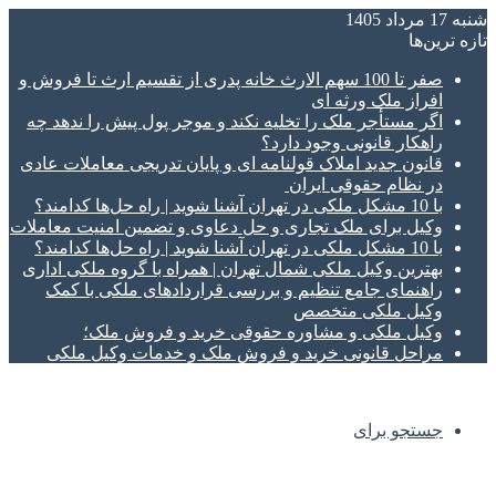
شنبه 17 مرداد 1405
تازه‌ ترین‌ها
صفر تا 100 سهم الارث خانه پدری از تقسیم ارث تا فروش و
افراز ملک ورثه ای
اگر مستأجر ملک را تخلیه نکند و موجر پول پیش را ندهد چه
راهکار قانونی وجود دارد؟
قانون جدید املاک قولنامه ای و پایان تدریجی معاملات عادی
در نظام حقوقی ایران
با 10 مشکل ملکی در تهران آشنا شوید | راه حل‌ها کدامند؟
وکیل برای ملک تجاری و حل دعاوی و تضمین امنیت معاملات
با 10 مشکل ملکی در تهران آشنا شوید | راه حل‌ها کدامند؟
بهترین وکیل ملکی شمال تهران | همراه با گروه ملکی اداری
راهنمای جامع تنظیم و بررسی قراردادهای ملکی با کمک
وکیل ملکی متخصص
وکیل ملکی و مشاوره حقوقی خرید و فروش ملک؛
مراحل قانونی خرید و فروش ملک و خدمات وکیل ملکی
جستجو برای