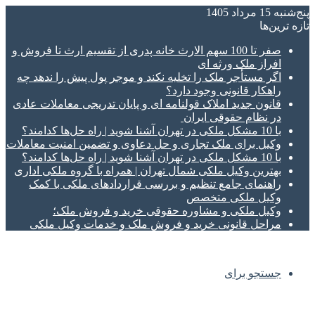
پنج‌شنبه 15 مرداد 1405
تازه‌ ترین‌ها
صفر تا 100 سهم الارث خانه پدری از تقسیم ارث تا فروش و
افراز ملک ورثه ای
اگر مستأجر ملک را تخلیه نکند و موجر پول پیش را ندهد چه
راهکار قانونی وجود دارد؟
قانون جدید املاک قولنامه ای و پایان تدریجی معاملات عادی
در نظام حقوقی ایران
با 10 مشکل ملکی در تهران آشنا شوید | راه حل‌ها کدامند؟
وکیل برای ملک تجاری و حل دعاوی و تضمین امنیت معاملات
با 10 مشکل ملکی در تهران آشنا شوید | راه حل‌ها کدامند؟
بهترین وکیل ملکی شمال تهران | همراه با گروه ملکی اداری
راهنمای جامع تنظیم و بررسی قراردادهای ملکی با کمک
وکیل ملکی متخصص
وکیل ملکی و مشاوره حقوقی خرید و فروش ملک؛
مراحل قانونی خرید و فروش ملک و خدمات وکیل ملکی
جستجو برای