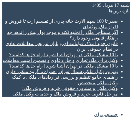
شنبه 17 مرداد 1405
تازه‌ ترین‌ها
صفر تا 100 سهم الارث خانه پدری از تقسیم ارث تا فروش و
افراز ملک ورثه ای
اگر مستأجر ملک را تخلیه نکند و موجر پول پیش را ندهد چه
راهکار قانونی وجود دارد؟
قانون جدید املاک قولنامه ای و پایان تدریجی معاملات عادی
در نظام حقوقی ایران
با 10 مشکل ملکی در تهران آشنا شوید | راه حل‌ها کدامند؟
وکیل برای ملک تجاری و حل دعاوی و تضمین امنیت معاملات
با 10 مشکل ملکی در تهران آشنا شوید | راه حل‌ها کدامند؟
بهترین وکیل ملکی شمال تهران | همراه با گروه ملکی اداری
راهنمای جامع تنظیم و بررسی قراردادهای ملکی با کمک
وکیل ملکی متخصص
وکیل ملکی و مشاوره حقوقی خرید و فروش ملک؛
مراحل قانونی خرید و فروش ملک و خدمات وکیل ملکی
جستجو برای