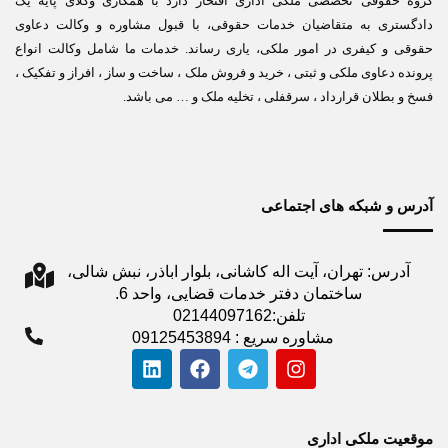
گروه حقوقی تخصصی ملکی اداری افتخار دارد با همکاری وکلای پایه یک
دادگستری به متقاضیان خدمات حقوقی، با قبول مشاوره و وکالت دعاوی
حقوقی و کیفری در امور ملکی، یاری رساند. خدمات ما شامل وکالت انواع
پرونده دعاوی ملکی و ثبتی ، خرید و فروش ملک ، ساخت و ساز ، افراز و تفکیک ،
فسخ و بطلان قرارداد ، سرقفلی ، تخلیه ملک و … می باشد.
آدرس و شبکه های اجتماعی
آدرس: تهران، آیت اله کاشانی، بلوار اباذر، نبش شالی،
ساختمان دفتر خدمات قضایی، واحد 6.
تلفن:02144097162
مشاوره سریع : 09125453894
موقعیت ملکی اداری