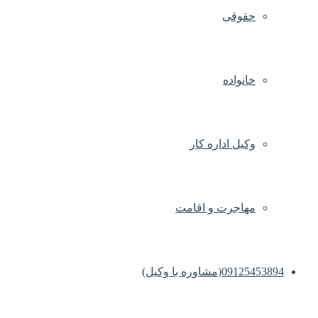
حقوقی
خانواده
وکیل اداره کار
مهاجرت و اقامت
09125453894(مشاوره با وکیل)