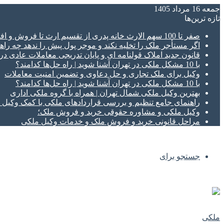
جمعه 16 مرداد 1405
تازه‌ ترین‌ها
صفر تا 100 سهم الارث خانه پدری از تقسیم ارث تا فروش و افراز ملک ورثه ای
اگر مستأجر ملک را تخلیه نکند و موجر پول پیش را ندهد چه راهک
قانون جدید املاک قولنامه ای و پایان تدریجی معاملات عادی د
با 10 مشکل ملکی در تهران آشنا شوید | راه حل‌ها کدامند؟
وکیل برای ملک تجاری و حل دعاوی و تضمین امنیت معاملات
با 10 مشکل ملکی در تهران آشنا شوید | راه حل‌ها کدامند؟
بهترین وکیل ملکی شمال تهران | همراه با گروه ملکی اداری
راهنمای جامع تنظیم و بررسی قراردادهای ملکی با کمک وکی
وکیل ملکی و مشاوره حقوقی خرید و فروش ملک؛
مراحل قانونی خرید و فروش ملک و خدمات وکیل ملکی
جستجو برای