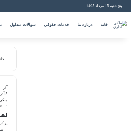
پنج‌شنبه 15 مرداد 1405
خانه
درباره ما
خدمات حقوقی
سوالات متداول
ت
خان
آذر
- 1401 -
5 آذر
ملکی
1,288
5
نم
پر کر
بی