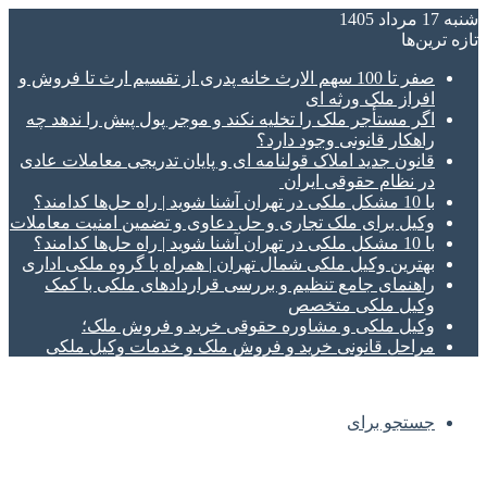
شنبه 17 مرداد 1405
تازه‌ ترین‌ها
صفر تا 100 سهم الارث خانه پدری از تقسیم ارث تا فروش و
افراز ملک ورثه ای
اگر مستأجر ملک را تخلیه نکند و موجر پول پیش را ندهد چه
راهکار قانونی وجود دارد؟
قانون جدید املاک قولنامه ای و پایان تدریجی معاملات عادی
در نظام حقوقی ایران
با 10 مشکل ملکی در تهران آشنا شوید | راه حل‌ها کدامند؟
وکیل برای ملک تجاری و حل دعاوی و تضمین امنیت معاملات
با 10 مشکل ملکی در تهران آشنا شوید | راه حل‌ها کدامند؟
بهترین وکیل ملکی شمال تهران | همراه با گروه ملکی اداری
راهنمای جامع تنظیم و بررسی قراردادهای ملکی با کمک
وکیل ملکی متخصص
وکیل ملکی و مشاوره حقوقی خرید و فروش ملک؛
مراحل قانونی خرید و فروش ملک و خدمات وکیل ملکی
جستجو برای