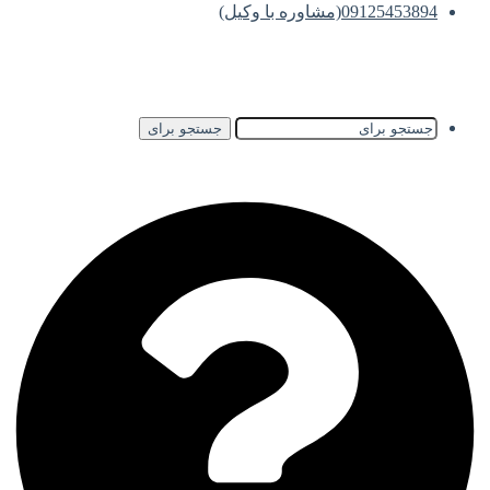
09125453894(مشاوره با وکیل)
جستجو برای