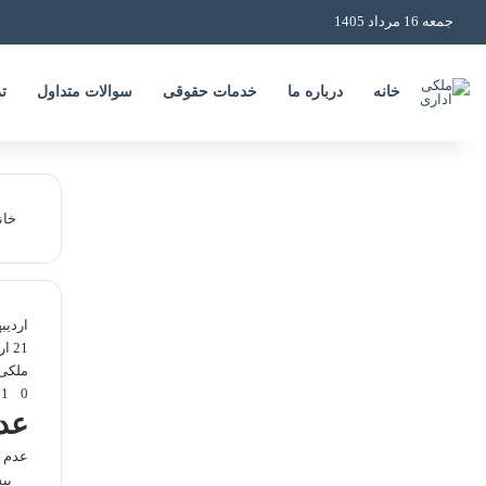
جمعه 16 مرداد 1405
خانه
درباره ما
خدمات حقوقی
سوالات متداول
ت
خان
اردی
21 اردیبهشت
ملکی
771
0
عدم
عدم ت
بی