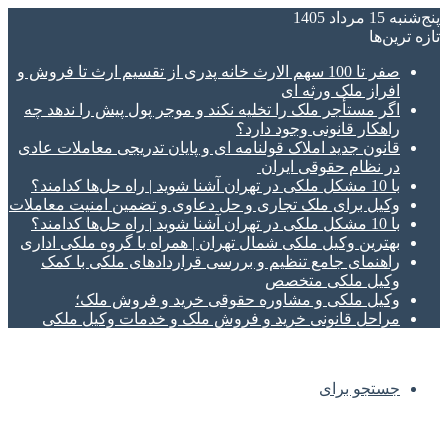
پنج‌شنبه 15 مرداد 1405
تازه‌ ترین‌ها
صفر تا 100 سهم الارث خانه پدری از تقسیم ارث تا فروش و
افراز ملک ورثه ای
اگر مستأجر ملک را تخلیه نکند و موجر پول پیش را ندهد چه
راهکار قانونی وجود دارد؟
قانون جدید املاک قولنامه ای و پایان تدریجی معاملات عادی
در نظام حقوقی ایران
با 10 مشکل ملکی در تهران آشنا شوید | راه حل‌ها کدامند؟
وکیل برای ملک تجاری و حل دعاوی و تضمین امنیت معاملات
با 10 مشکل ملکی در تهران آشنا شوید | راه حل‌ها کدامند؟
بهترین وکیل ملکی شمال تهران | همراه با گروه ملکی اداری
راهنمای جامع تنظیم و بررسی قراردادهای ملکی با کمک
وکیل ملکی متخصص
وکیل ملکی و مشاوره حقوقی خرید و فروش ملک؛
مراحل قانونی خرید و فروش ملک و خدمات وکیل ملکی
جستجو برای