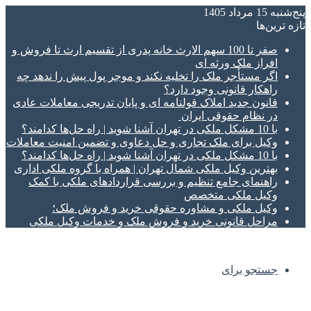
پنج‌شنبه 15 مرداد 1405
تازه‌ ترین‌ها
صفر تا 100 سهم الارث خانه پدری از تقسیم ارث تا فروش و
افراز ملک ورثه ای
اگر مستأجر ملک را تخلیه نکند و موجر پول پیش را ندهد چه
راهکار قانونی وجود دارد؟
قانون جدید املاک قولنامه ای و پایان تدریجی معاملات عادی
در نظام حقوقی ایران
با 10 مشکل ملکی در تهران آشنا شوید | راه حل‌ها کدامند؟
وکیل برای ملک تجاری و حل دعاوی و تضمین امنیت معاملات
با 10 مشکل ملکی در تهران آشنا شوید | راه حل‌ها کدامند؟
بهترین وکیل ملکی شمال تهران | همراه با گروه ملکی اداری
راهنمای جامع تنظیم و بررسی قراردادهای ملکی با کمک
وکیل ملکی متخصص
وکیل ملکی و مشاوره حقوقی خرید و فروش ملک؛
مراحل قانونی خرید و فروش ملک و خدمات وکیل ملکی
جستجو برای