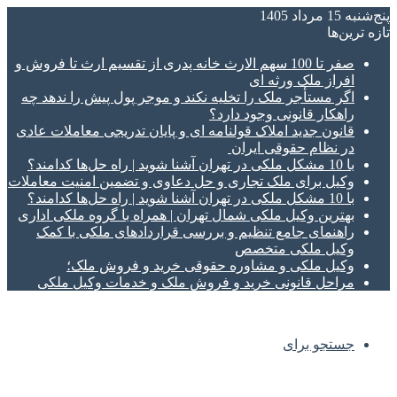
پنج‌شنبه 15 مرداد 1405
تازه‌ ترین‌ها
صفر تا 100 سهم الارث خانه پدری از تقسیم ارث تا فروش و
افراز ملک ورثه ای
اگر مستأجر ملک را تخلیه نکند و موجر پول پیش را ندهد چه
راهکار قانونی وجود دارد؟
قانون جدید املاک قولنامه ای و پایان تدریجی معاملات عادی
در نظام حقوقی ایران
با 10 مشکل ملکی در تهران آشنا شوید | راه حل‌ها کدامند؟
وکیل برای ملک تجاری و حل دعاوی و تضمین امنیت معاملات
با 10 مشکل ملکی در تهران آشنا شوید | راه حل‌ها کدامند؟
بهترین وکیل ملکی شمال تهران | همراه با گروه ملکی اداری
راهنمای جامع تنظیم و بررسی قراردادهای ملکی با کمک
وکیل ملکی متخصص
وکیل ملکی و مشاوره حقوقی خرید و فروش ملک؛
مراحل قانونی خرید و فروش ملک و خدمات وکیل ملکی
جستجو برای