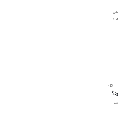
ستی
ری و…
415
د؟
ید