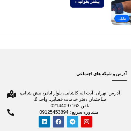
بیشتر بخوانید »
ملکی
آدرس و شبکه های اجتماعی
آدرس: تهران، آیت اله کاشانی، بلوار اباذر، نبش شالی،
ساختمان دفتر خدمات قضایی، واحد 6.
تلفن:02144097162
مشاوره سریع : 09125453894