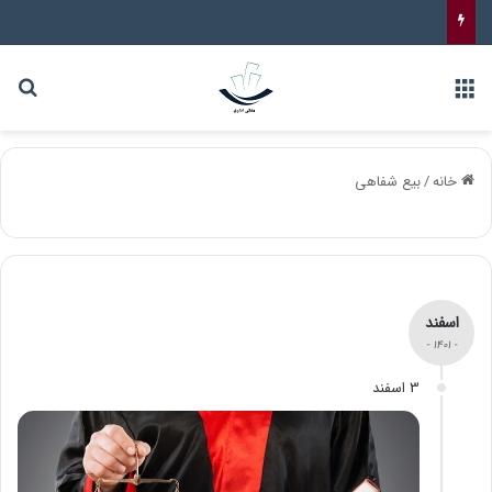
خانه
/
بیع شفاهی
اسفند
- 1401 -
3 اسفند