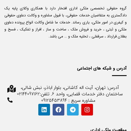
گروه حقوقی تخصصی ملکی اداری افتخار دارد با همکاری وکلای پایه یک
دادگستری به متقاضیان خدمات حقوقی، با قبول مشاوره و وکالت دعاوی حقوقی
و کیفری در امور ملکی، یاری رساند. خدمات ما شامل وکالت انواع پرونده دعاوی
ملکی و ثبتی ، خرید و فروش ملک ، ساخت و ساز ، افراز و تفکیک ، فسخ و
بطلان قرارداد ، سرقفلی ، تخلیه ملک و … می باشد.
آدرس و شبکه های اجتماعی
آدرس: تهران، آیت اله کاشانی، بلوار اباذر، نبش شالی،
ساختمان دفتر خدمات قضایی، واحد 6. تلفن:02144097162
مشاوره سریع : 09125453894
موقعیت ملکی اداری