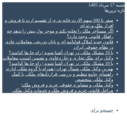
شنبه 17 مرداد 1405
تازه‌ ترین‌ها
صفر تا 100 سهم الارث خانه پدری از تقسیم ارث تا فروش و
افراز ملک ورثه ای
اگر مستأجر ملک را تخلیه نکند و موجر پول پیش را ندهد چه
راهکار قانونی وجود دارد؟
قانون جدید املاک قولنامه ای و پایان تدریجی معاملات عادی
در نظام حقوقی ایران
با 10 مشکل ملکی در تهران آشنا شوید | راه حل‌ها کدامند؟
وکیل برای ملک تجاری و حل دعاوی و تضمین امنیت معاملات
با 10 مشکل ملکی در تهران آشنا شوید | راه حل‌ها کدامند؟
بهترین وکیل ملکی شمال تهران | همراه با گروه ملکی اداری
راهنمای جامع تنظیم و بررسی قراردادهای ملکی با کمک
وکیل ملکی متخصص
وکیل ملکی و مشاوره حقوقی خرید و فروش ملک؛
مراحل قانونی خرید و فروش ملک و خدمات وکیل ملکی
جستجو برای