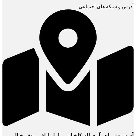
آدرس و شبکه های اجتماعی
آدرس: تهران، آیت اله کاشانی، بلوار اباذر، نبش شالی،