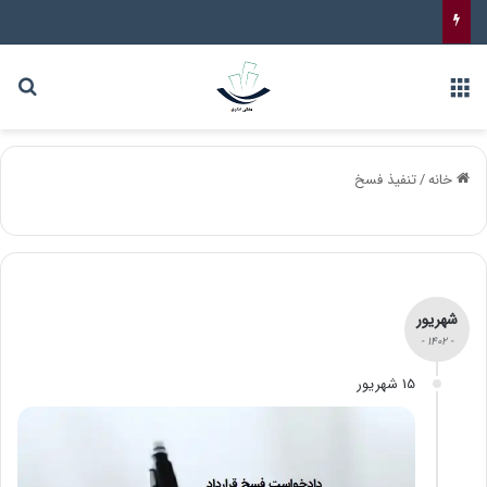
خانه
/
تنفیذ فسخ
شهریور
- 1402 -
15 شهریور