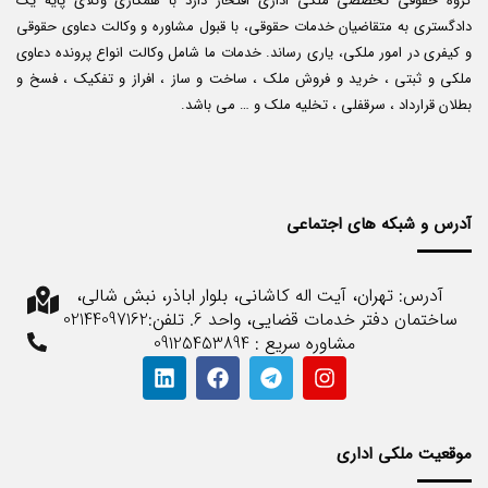
گروه حقوقی تخصصی ملکی اداری افتخار دارد با همکاری وکلای پایه یک
دادگستری به متقاضیان خدمات حقوقی، با قبول مشاوره و وکالت دعاوی حقوقی
و کیفری در امور ملکی، یاری رساند. خدمات ما شامل وکالت انواع پرونده دعاوی
ملکی و ثبتی ، خرید و فروش ملک ، ساخت و ساز ، افراز و تفکیک ، فسخ و
بطلان قرارداد ، سرقفلی ، تخلیه ملک و … می باشد.
آدرس و شبکه های اجتماعی
آدرس: تهران، آیت اله کاشانی، بلوار اباذر، نبش شالی،
ساختمان دفتر خدمات قضایی، واحد 6. تلفن:02144097162
مشاوره سریع : 09125453894
موقعیت ملکی اداری