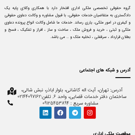
گروه حقوقی تخصصی ملکی اداری افتخار دارد با همکاری وکلای پایه یک
دادگستری به متقاضیان خدمات حقوقی، با قبول مشاوره و وکالت دعاوی حقوقی
و کیفری در امور ملکی، یاری رساند. خدمات ما شامل وکالت انواع پرونده دعاوی
ملکی و ثبتی ، خرید و فروش ملک ، ساخت و ساز ، افراز و تفکیک ، فسخ و
بطلان قرارداد ، سرقفلی ، تخلیه ملک و … می باشد.
آدرس و شبکه های اجتماعی
آدرس: تهران، آیت اله کاشانی، بلوار اباذر، نبش شالی،
ساختمان دفتر خدمات قضایی، واحد 6. تلفن:02144097162
مشاوره سریع : 09125453894
موقعیت ملکی اداری