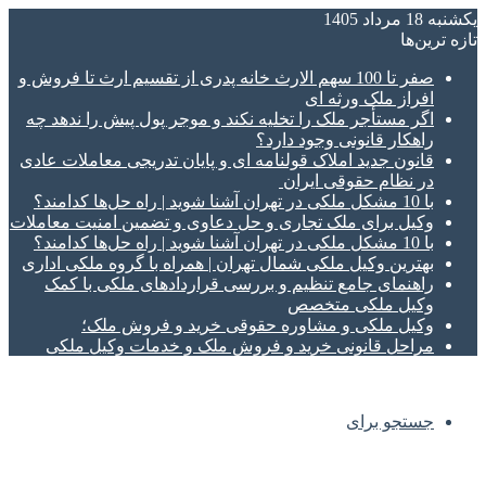
یکشنبه 18 مرداد 1405
تازه‌ ترین‌ها
صفر تا 100 سهم الارث خانه پدری از تقسیم ارث تا فروش و
افراز ملک ورثه ای
اگر مستأجر ملک را تخلیه نکند و موجر پول پیش را ندهد چه
راهکار قانونی وجود دارد؟
قانون جدید املاک قولنامه ای و پایان تدریجی معاملات عادی
در نظام حقوقی ایران
با 10 مشکل ملکی در تهران آشنا شوید | راه حل‌ها کدامند؟
وکیل برای ملک تجاری و حل دعاوی و تضمین امنیت معاملات
با 10 مشکل ملکی در تهران آشنا شوید | راه حل‌ها کدامند؟
بهترین وکیل ملکی شمال تهران | همراه با گروه ملکی اداری
راهنمای جامع تنظیم و بررسی قراردادهای ملکی با کمک
وکیل ملکی متخصص
وکیل ملکی و مشاوره حقوقی خرید و فروش ملک؛
مراحل قانونی خرید و فروش ملک و خدمات وکیل ملکی
جستجو برای