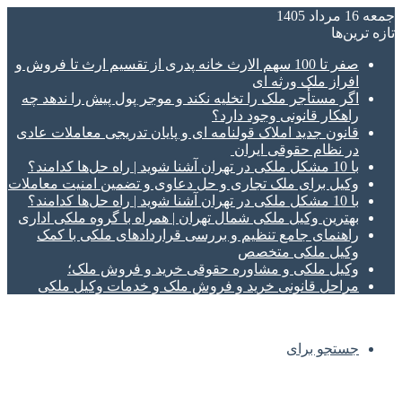
جمعه 16 مرداد 1405
تازه‌ ترین‌ها
صفر تا 100 سهم الارث خانه پدری از تقسیم ارث تا فروش و
افراز ملک ورثه ای
اگر مستأجر ملک را تخلیه نکند و موجر پول پیش را ندهد چه
راهکار قانونی وجود دارد؟
قانون جدید املاک قولنامه ای و پایان تدریجی معاملات عادی
در نظام حقوقی ایران
با 10 مشکل ملکی در تهران آشنا شوید | راه حل‌ها کدامند؟
وکیل برای ملک تجاری و حل دعاوی و تضمین امنیت معاملات
با 10 مشکل ملکی در تهران آشنا شوید | راه حل‌ها کدامند؟
بهترین وکیل ملکی شمال تهران | همراه با گروه ملکی اداری
راهنمای جامع تنظیم و بررسی قراردادهای ملکی با کمک
وکیل ملکی متخصص
وکیل ملکی و مشاوره حقوقی خرید و فروش ملک؛
مراحل قانونی خرید و فروش ملک و خدمات وکیل ملکی
جستجو برای