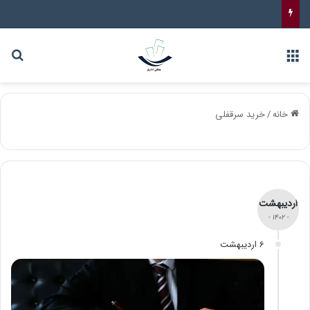
خانه
/
خرید سرقفلی
اردیبهشت
- 1402 -
6 اردیبهشت