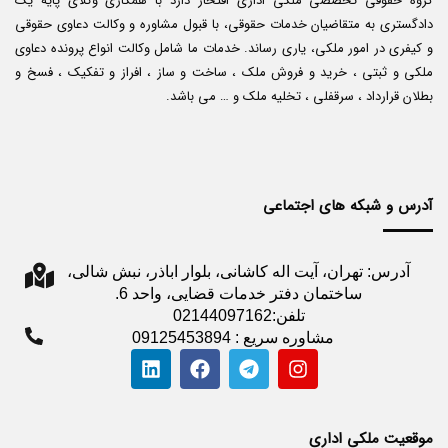
گروه حقوقی تخصصی ملکی اداری افتخار دارد با همکاری وکلای پایه یک
دادگستری به متقاضیان خدمات حقوقی، با قبول مشاوره و وکالت دعاوی حقوقی
و کیفری در امور ملکی، یاری رساند. خدمات ما شامل وکالت انواع پرونده دعاوی
ملکی و ثبتی ، خرید و فروش ملک ، ساخت و ساز ، افراز و تفکیک ، فسخ و
بطلان قرارداد ، سرقفلی ، تخلیه ملک و … می باشد.
آدرس و شبکه های اجتماعی
آدرس: تهران، آیت اله کاشانی، بلوار اباذر، نبش شالی،
ساختمان دفتر خدمات قضایی، واحد 6.
تلفن:02144097162
مشاوره سریع : 09125453894
موقعیت ملکی اداری