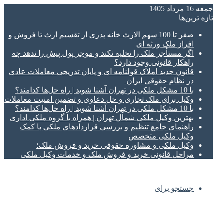
جمعه 16 مرداد 1405
تازه‌ ترین‌ها
صفر تا 100 سهم الارث خانه پدری از تقسیم ارث تا فروش و
افراز ملک ورثه ای
اگر مستأجر ملک را تخلیه نکند و موجر پول پیش را ندهد چه
راهکار قانونی وجود دارد؟
قانون جدید املاک قولنامه ای و پایان تدریجی معاملات عادی
در نظام حقوقی ایران
با 10 مشکل ملکی در تهران آشنا شوید | راه حل‌ها کدامند؟
وکیل برای ملک تجاری و حل دعاوی و تضمین امنیت معاملات
با 10 مشکل ملکی در تهران آشنا شوید | راه حل‌ها کدامند؟
بهترین وکیل ملکی شمال تهران | همراه با گروه ملکی اداری
راهنمای جامع تنظیم و بررسی قراردادهای ملکی با کمک
وکیل ملکی متخصص
وکیل ملکی و مشاوره حقوقی خرید و فروش ملک؛
مراحل قانونی خرید و فروش ملک و خدمات وکیل ملکی
جستجو برای