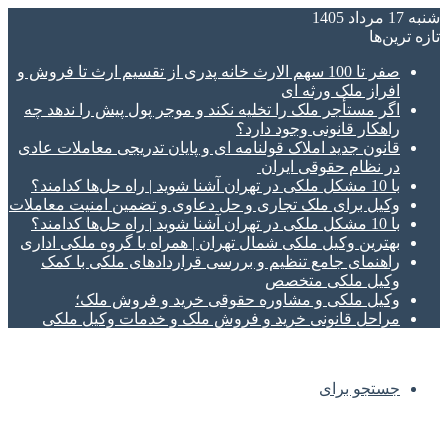
شنبه 17 مرداد 1405
تازه‌ ترین‌ها
صفر تا 100 سهم الارث خانه پدری از تقسیم ارث تا فروش و
افراز ملک ورثه ای
اگر مستأجر ملک را تخلیه نکند و موجر پول پیش را ندهد چه
راهکار قانونی وجود دارد؟
قانون جدید املاک قولنامه ای و پایان تدریجی معاملات عادی
در نظام حقوقی ایران
با 10 مشکل ملکی در تهران آشنا شوید | راه حل‌ها کدامند؟
وکیل برای ملک تجاری و حل دعاوی و تضمین امنیت معاملات
با 10 مشکل ملکی در تهران آشنا شوید | راه حل‌ها کدامند؟
بهترین وکیل ملکی شمال تهران | همراه با گروه ملکی اداری
راهنمای جامع تنظیم و بررسی قراردادهای ملکی با کمک
وکیل ملکی متخصص
وکیل ملکی و مشاوره حقوقی خرید و فروش ملک؛
مراحل قانونی خرید و فروش ملک و خدمات وکیل ملکی
جستجو برای