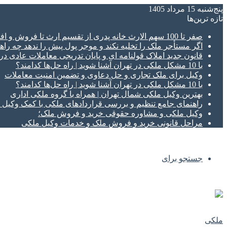
پنج‌شنبه 15 مرداد 1405
تازه‌ ترین‌ها
صفر تا 100 سهم الارث خانه پدری از تقسیم ارث تا فروش و افراز ملک ورثه ای
اگر مستأجر ملک را تخلیه نکند و موجر پول پیش را ندهد چه راهک
قانون جدید املاک قولنامه ای و پایان تدریجی معاملات عادی د
با 10 مشکل ملکی در تهران آشنا شوید | راه حل‌ها کدامند؟
وکیل برای ملک تجاری و حل دعاوی و تضمین امنیت معاملات
با 10 مشکل ملکی در تهران آشنا شوید | راه حل‌ها کدامند؟
بهترین وکیل ملکی شمال تهران | همراه با گروه ملکی اداری
راهنمای جامع تنظیم و بررسی قراردادهای ملکی با کمک وکی
وکیل ملکی و مشاوره حقوقی خرید و فروش ملک؛
مراحل قانونی خرید و فروش ملک و خدمات وکیل ملکی
جستجو برای