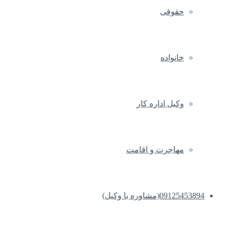
حقوقی
خانواده
وکیل اداره کار
مهاجرت و اقامت
09125453894(مشاوره با وکیل)