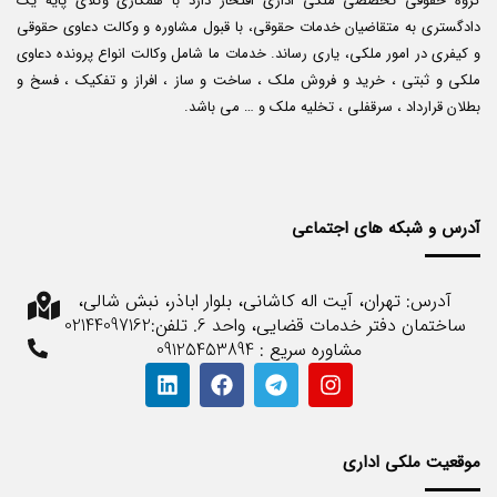
گروه حقوقی تخصصی ملکی اداری افتخار دارد با همکاری وکلای پایه یک
دادگستری به متقاضیان خدمات حقوقی، با قبول مشاوره و وکالت دعاوی حقوقی
و کیفری در امور ملکی، یاری رساند. خدمات ما شامل وکالت انواع پرونده دعاوی
ملکی و ثبتی ، خرید و فروش ملک ، ساخت و ساز ، افراز و تفکیک ، فسخ و
بطلان قرارداد ، سرقفلی ، تخلیه ملک و … می باشد.
آدرس و شبکه های اجتماعی
آدرس: تهران، آیت اله کاشانی، بلوار اباذر، نبش شالی،
ساختمان دفتر خدمات قضایی، واحد 6. تلفن:02144097162
مشاوره سریع : 09125453894
موقعیت ملکی اداری