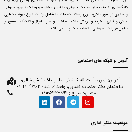
گروه حقوقی تخصصی ملکی اداری افتخار دارد با همکاری وکلای پایه یک
دادگستری به متقاضیان خدمات حقوقی، با قبول مشاوره و وکالت دعاوی حقوقی
و کیفری در امور ملکی، یاری رساند. خدمات ما شامل وکالت انواع پرونده دعاوی
ملکی و ثبتی ، خرید و فروش ملک ، ساخت و ساز ، افراز و تفکیک ، فسخ و
بطلان قرارداد ، سرقفلی ، تخلیه ملک و … می باشد.
آدرس و شبکه های اجتماعی
آدرس: تهران، آیت اله کاشانی، بلوار اباذر، نبش شالی،
ساختمان دفتر خدمات قضایی، واحد 6. تلفن:02144097162
مشاوره سریع : 09125453894
موقعیت ملکی اداری