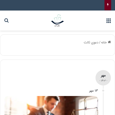
خانه
/
دعوی ثالث
مهر
- 1402 -
13 مهر