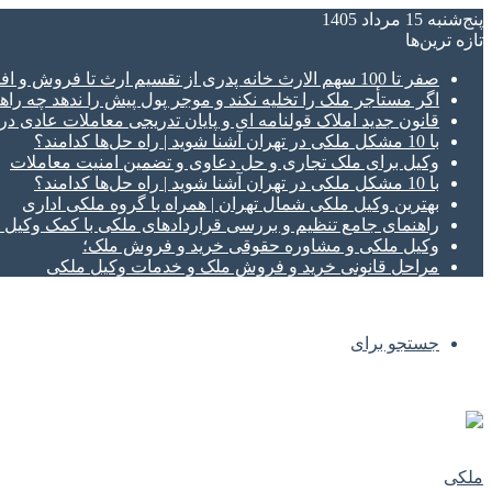
پنج‌شنبه 15 مرداد 1405
تازه‌ ترین‌ها
صفر تا 100 سهم الارث خانه پدری از تقسیم ارث تا فروش و افراز ملک ورثه ای
اگر مستأجر ملک را تخلیه نکند و موجر پول پیش را ندهد چه راهک
قانون جدید املاک قولنامه ای و پایان تدریجی معاملات عادی د
با 10 مشکل ملکی در تهران آشنا شوید | راه حل‌ها کدامند؟
وکیل برای ملک تجاری و حل دعاوی و تضمین امنیت معاملات
با 10 مشکل ملکی در تهران آشنا شوید | راه حل‌ها کدامند؟
بهترین وکیل ملکی شمال تهران | همراه با گروه ملکی اداری
راهنمای جامع تنظیم و بررسی قراردادهای ملکی با کمک وکی
وکیل ملکی و مشاوره حقوقی خرید و فروش ملک؛
مراحل قانونی خرید و فروش ملک و خدمات وکیل ملکی
جستجو برای