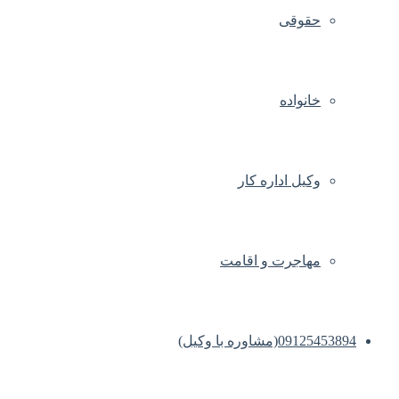
حقوقی
خانواده
وکیل اداره کار
مهاجرت و اقامت
09125453894(مشاوره با وکیل)