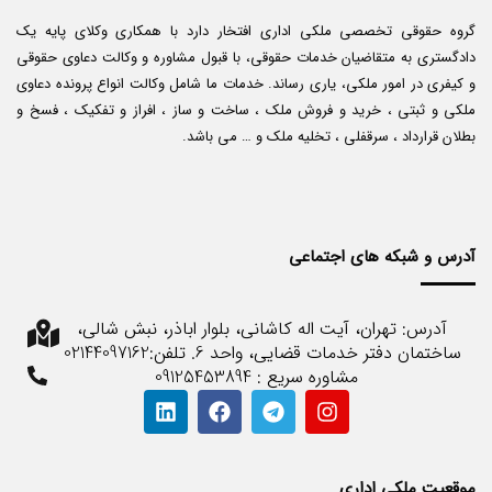
گروه حقوقی تخصصی ملکی اداری افتخار دارد با همکاری وکلای پایه یک
دادگستری به متقاضیان خدمات حقوقی، با قبول مشاوره و وکالت دعاوی حقوقی
و کیفری در امور ملکی، یاری رساند. خدمات ما شامل وکالت انواع پرونده دعاوی
ملکی و ثبتی ، خرید و فروش ملک ، ساخت و ساز ، افراز و تفکیک ، فسخ و
بطلان قرارداد ، سرقفلی ، تخلیه ملک و … می باشد.
آدرس و شبکه های اجتماعی
آدرس: تهران، آیت اله کاشانی، بلوار اباذر، نبش شالی،
ساختمان دفتر خدمات قضایی، واحد 6. تلفن:02144097162
مشاوره سریع : 09125453894
موقعیت ملکی اداری