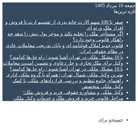
جمعه 16 مرداد 1405
تازه‌ ترین‌ها
صفر تا 100 سهم الارث خانه پدری از تقسیم ارث تا فروش و
افراز ملک ورثه ای
اگر مستأجر ملک را تخلیه نکند و موجر پول پیش را ندهد چه
راهکار قانونی وجود دارد؟
قانون جدید املاک قولنامه ای و پایان تدریجی معاملات عادی
در نظام حقوقی ایران
با 10 مشکل ملکی در تهران آشنا شوید | راه حل‌ها کدامند؟
وکیل برای ملک تجاری و حل دعاوی و تضمین امنیت معاملات
با 10 مشکل ملکی در تهران آشنا شوید | راه حل‌ها کدامند؟
بهترین وکیل ملکی شمال تهران | همراه با گروه ملکی اداری
راهنمای جامع تنظیم و بررسی قراردادهای ملکی با کمک
وکیل ملکی متخصص
وکیل ملکی و مشاوره حقوقی خرید و فروش ملک؛
مراحل قانونی خرید و فروش ملک و خدمات وکیل ملکی
جستجو برای