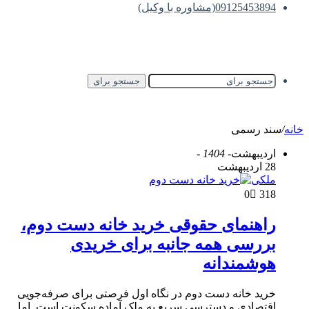
09125453894(مشاوره با وکیل)
جستجو برای
خانه
/
سند رسمی
اردیبهشت
- 1404 -
28 اردیبهشت
ملکی
0
318
راهنمای حقوقی خرید خانه دست دوم،
بررسی همه جانبه برای خریدی
هوشمندانه
خرید خانه دست دوم در نگاه اول فرصتی برای صرفه‌جویی
اقتصادی و دسترسی سریع به ملک آماده سکونت است. اما…