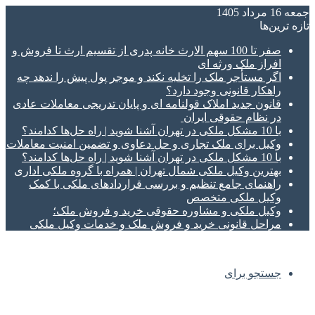
جمعه 16 مرداد 1405
تازه‌ ترین‌ها
صفر تا 100 سهم الارث خانه پدری از تقسیم ارث تا فروش و
افراز ملک ورثه ای
اگر مستأجر ملک را تخلیه نکند و موجر پول پیش را ندهد چه
راهکار قانونی وجود دارد؟
قانون جدید املاک قولنامه ای و پایان تدریجی معاملات عادی
در نظام حقوقی ایران
با 10 مشکل ملکی در تهران آشنا شوید | راه حل‌ها کدامند؟
وکیل برای ملک تجاری و حل دعاوی و تضمین امنیت معاملات
با 10 مشکل ملکی در تهران آشنا شوید | راه حل‌ها کدامند؟
بهترین وکیل ملکی شمال تهران | همراه با گروه ملکی اداری
راهنمای جامع تنظیم و بررسی قراردادهای ملکی با کمک
وکیل ملکی متخصص
وکیل ملکی و مشاوره حقوقی خرید و فروش ملک؛
مراحل قانونی خرید و فروش ملک و خدمات وکیل ملکی
جستجو برای