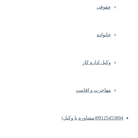
حقوقی
خانواده
وکیل اداره کار
مهاجرت و اقامت
09125453894(مشاوره با وکیل)