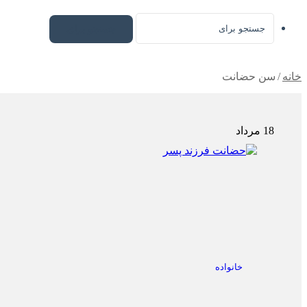
جستجو برای
خانه
/
سن حضانت
18 مرداد
خانواده