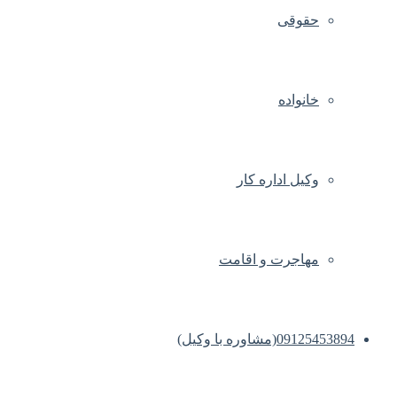
حقوقی
خانواده
وکیل اداره کار
مهاجرت و اقامت
09125453894(مشاوره با وکیل)