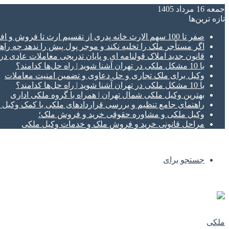
جمعه 16 مرداد 1405
تازه‌ ترین‌ها
صفر تا 100 سهم الارث خانه پدری از تقسیم ارث تا فروش و افراز ملک ورثه ای
اگر مستأجر ملک را تخلیه نکند و موجر پول پیش را ندهد چه راهک
قانون جدید املاک قولنامه ای و پایان تدریجی معاملات عادی د
با 10 مشکل ملکی در تهران آشنا شوید | راه حل‌ها کدامند؟
وکیل برای ملک تجاری و حل دعاوی و تضمین امنیت معاملات
با 10 مشکل ملکی در تهران آشنا شوید | راه حل‌ها کدامند؟
بهترین وکیل ملکی شمال تهران | همراه با گروه ملکی اداری
راهنمای جامع تنظیم و بررسی قراردادهای ملکی با کمک وکی
وکیل ملکی و مشاوره حقوقی خرید و فروش ملک؛
مراحل قانونی خرید و فروش ملک و خدمات وکیل ملکی
جستجو برای