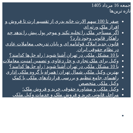
جمعه 16 مرداد 1405
تازه‌ ترین‌ها
صفر تا 100 سهم الارث خانه پدری از تقسیم ارث تا فروش و
افراز ملک ورثه ای
اگر مستأجر ملک را تخلیه نکند و موجر پول پیش را ندهد چه
راهکار قانونی وجود دارد؟
قانون جدید املاک قولنامه ای و پایان تدریجی معاملات عادی
در نظام حقوقی ایران
با 10 مشکل ملکی در تهران آشنا شوید | راه حل‌ها کدامند؟
وکیل برای ملک تجاری و حل دعاوی و تضمین امنیت معاملات
با 10 مشکل ملکی در تهران آشنا شوید | راه حل‌ها کدامند؟
بهترین وکیل ملکی شمال تهران | همراه با گروه ملکی اداری
راهنمای جامع تنظیم و بررسی قراردادهای ملکی با کمک
وکیل ملکی متخصص
وکیل ملکی و مشاوره حقوقی خرید و فروش ملک؛
مراحل قانونی خرید و فروش ملک و خدمات وکیل ملکی