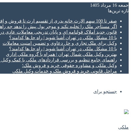
جمعه 16 مرداد 1405
تازه‌ ترین‌ها
صفر تا 100 سهم الارث خانه پدری از تقسیم ارث تا فروش و افراز ملک ورثه ای
اگر مستأجر ملک را تخلیه نکند و موجر پول پیش را ندهد چه راهک
قانون جدید املاک قولنامه ای و پایان تدریجی معاملات عادی د
با 10 مشکل ملکی در تهران آشنا شوید | راه حل‌ها کدامند؟
وکیل برای ملک تجاری و حل دعاوی و تضمین امنیت معاملات
با 10 مشکل ملکی در تهران آشنا شوید | راه حل‌ها کدامند؟
بهترین وکیل ملکی شمال تهران | همراه با گروه ملکی اداری
راهنمای جامع تنظیم و بررسی قراردادهای ملکی با کمک وکی
وکیل ملکی و مشاوره حقوقی خرید و فروش ملک؛
مراحل قانونی خرید و فروش ملک و خدمات وکیل ملکی
جستجو برای