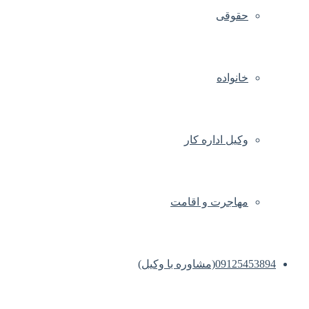
حقوقی
خانواده
وکیل اداره کار
مهاجرت و اقامت
09125453894(مشاوره با وکیل)