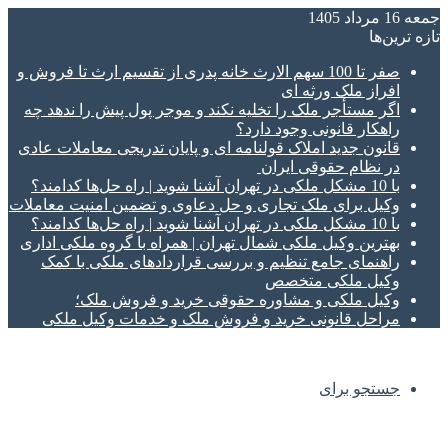
جمعه 16 مرداد 1405
تازه‌ ترین‌ها
صفر تا 100 سهم الارث خانه پدری از تقسیم ارث تا فروش و
افراز ملک ورثه ای
اگر مستأجر ملک را تخلیه نکند و موجر پول پیش را ندهد چه
راهکار قانونی وجود دارد؟
قانون جدید املاک قولنامه ای و پایان تدریجی معاملات عادی
در نظام حقوقی ایران
با 10 مشکل ملکی در تهران آشنا شوید | راه حل‌ها کدامند؟
وکیل برای ملک تجاری و حل دعاوی و تضمین امنیت معاملات
با 10 مشکل ملکی در تهران آشنا شوید | راه حل‌ها کدامند؟
بهترین وکیل ملکی شمال تهران | همراه با گروه ملکی اداری
راهنمای جامع تنظیم و بررسی قراردادهای ملکی با کمک
وکیل ملکی متخصص
وکیل ملکی و مشاوره حقوقی خرید و فروش ملک؛
مراحل قانونی خرید و فروش ملک و خدمات وکیل ملکی
جستجو برای