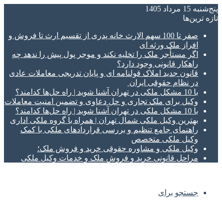
پنج‌شنبه 15 مرداد 1405
تازه‌ ترین‌ها
صفر تا 100 سهم الارث خانه پدری از تقسیم ارث تا فروش و
افراز ملک ورثه ای
اگر مستأجر ملک را تخلیه نکند و موجر پول پیش را ندهد چه
راهکار قانونی وجود دارد؟
قانون جدید املاک قولنامه ای و پایان تدریجی معاملات عادی
در نظام حقوقی ایران
با 10 مشکل ملکی در تهران آشنا شوید | راه حل‌ها کدامند؟
وکیل برای ملک تجاری و حل دعاوی و تضمین امنیت معاملات
با 10 مشکل ملکی در تهران آشنا شوید | راه حل‌ها کدامند؟
بهترین وکیل ملکی شمال تهران | همراه با گروه ملکی اداری
راهنمای جامع تنظیم و بررسی قراردادهای ملکی با کمک
وکیل ملکی متخصص
وکیل ملکی و مشاوره حقوقی خرید و فروش ملک؛
مراحل قانونی خرید و فروش ملک و خدمات وکیل ملکی
جستجو برای