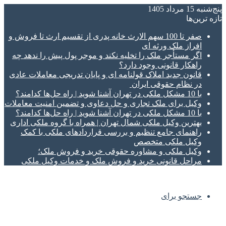
پنج‌شنبه 15 مرداد 1405
تازه‌ ترین‌ها
صفر تا 100 سهم الارث خانه پدری از تقسیم ارث تا فروش و
افراز ملک ورثه ای
اگر مستأجر ملک را تخلیه نکند و موجر پول پیش را ندهد چه
راهکار قانونی وجود دارد؟
قانون جدید املاک قولنامه ای و پایان تدریجی معاملات عادی
در نظام حقوقی ایران
با 10 مشکل ملکی در تهران آشنا شوید | راه حل‌ها کدامند؟
وکیل برای ملک تجاری و حل دعاوی و تضمین امنیت معاملات
با 10 مشکل ملکی در تهران آشنا شوید | راه حل‌ها کدامند؟
بهترین وکیل ملکی شمال تهران | همراه با گروه ملکی اداری
راهنمای جامع تنظیم و بررسی قراردادهای ملکی با کمک
وکیل ملکی متخصص
وکیل ملکی و مشاوره حقوقی خرید و فروش ملک؛
مراحل قانونی خرید و فروش ملک و خدمات وکیل ملکی
جستجو برای