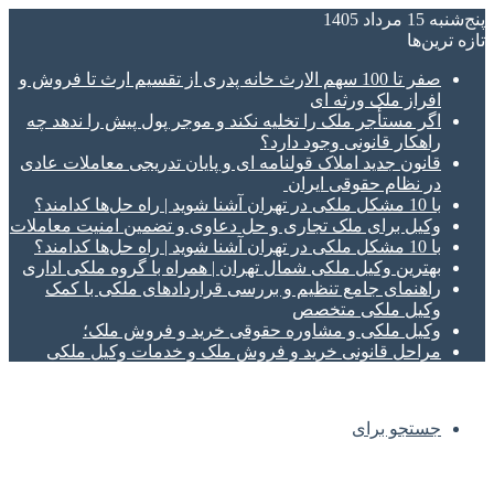
پنج‌شنبه 15 مرداد 1405
تازه‌ ترین‌ها
صفر تا 100 سهم الارث خانه پدری از تقسیم ارث تا فروش و
افراز ملک ورثه ای
اگر مستأجر ملک را تخلیه نکند و موجر پول پیش را ندهد چه
راهکار قانونی وجود دارد؟
قانون جدید املاک قولنامه ای و پایان تدریجی معاملات عادی
در نظام حقوقی ایران
با 10 مشکل ملکی در تهران آشنا شوید | راه حل‌ها کدامند؟
وکیل برای ملک تجاری و حل دعاوی و تضمین امنیت معاملات
با 10 مشکل ملکی در تهران آشنا شوید | راه حل‌ها کدامند؟
بهترین وکیل ملکی شمال تهران | همراه با گروه ملکی اداری
راهنمای جامع تنظیم و بررسی قراردادهای ملکی با کمک
وکیل ملکی متخصص
وکیل ملکی و مشاوره حقوقی خرید و فروش ملک؛
مراحل قانونی خرید و فروش ملک و خدمات وکیل ملکی
جستجو برای