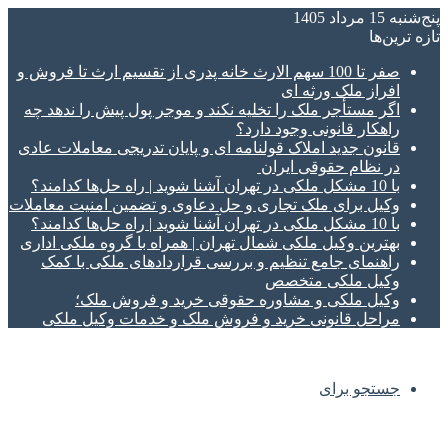
پنج‌شنبه 15 مرداد 1405
تازه‌ ترین‌ها
صفر تا 100 سهم الارث خانه پدری از تقسیم ارث تا فروش و
افراز ملک ورثه ای
اگر مستأجر ملک را تخلیه نکند و موجر پول پیش را ندهد چه
راهکار قانونی وجود دارد؟
قانون جدید املاک قولنامه ای و پایان تدریجی معاملات عادی
در نظام حقوقی ایران
با 10 مشکل ملکی در تهران آشنا شوید | راه حل‌ها کدامند؟
وکیل برای ملک تجاری و حل دعاوی و تضمین امنیت معاملات
با 10 مشکل ملکی در تهران آشنا شوید | راه حل‌ها کدامند؟
بهترین وکیل ملکی شمال تهران | همراه با گروه ملکی اداری
راهنمای جامع تنظیم و بررسی قراردادهای ملکی با کمک
وکیل ملکی متخصص
وکیل ملکی و مشاوره حقوقی خرید و فروش ملک؛
مراحل قانونی خرید و فروش ملک و خدمات وکیل ملکی
جستجو برای