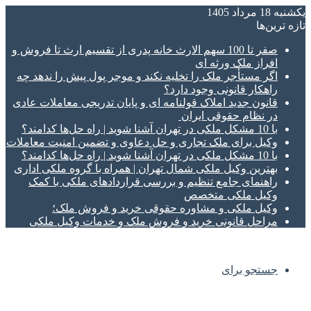
یکشنبه 18 مرداد 1405
تازه‌ ترین‌ها
صفر تا 100 سهم الارث خانه پدری از تقسیم ارث تا فروش و
افراز ملک ورثه ای
اگر مستأجر ملک را تخلیه نکند و موجر پول پیش را ندهد چه
راهکار قانونی وجود دارد؟
قانون جدید املاک قولنامه ای و پایان تدریجی معاملات عادی
در نظام حقوقی ایران
با 10 مشکل ملکی در تهران آشنا شوید | راه حل‌ها کدامند؟
وکیل برای ملک تجاری و حل دعاوی و تضمین امنیت معاملات
با 10 مشکل ملکی در تهران آشنا شوید | راه حل‌ها کدامند؟
بهترین وکیل ملکی شمال تهران | همراه با گروه ملکی اداری
راهنمای جامع تنظیم و بررسی قراردادهای ملکی با کمک
وکیل ملکی متخصص
وکیل ملکی و مشاوره حقوقی خرید و فروش ملک؛
مراحل قانونی خرید و فروش ملک و خدمات وکیل ملکی
جستجو برای