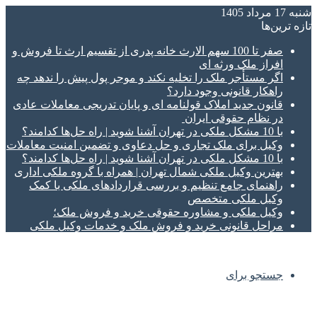
شنبه 17 مرداد 1405
تازه‌ ترین‌ها
صفر تا 100 سهم الارث خانه پدری از تقسیم ارث تا فروش و
افراز ملک ورثه ای
اگر مستأجر ملک را تخلیه نکند و موجر پول پیش را ندهد چه
راهکار قانونی وجود دارد؟
قانون جدید املاک قولنامه ای و پایان تدریجی معاملات عادی
در نظام حقوقی ایران
با 10 مشکل ملکی در تهران آشنا شوید | راه حل‌ها کدامند؟
وکیل برای ملک تجاری و حل دعاوی و تضمین امنیت معاملات
با 10 مشکل ملکی در تهران آشنا شوید | راه حل‌ها کدامند؟
بهترین وکیل ملکی شمال تهران | همراه با گروه ملکی اداری
راهنمای جامع تنظیم و بررسی قراردادهای ملکی با کمک
وکیل ملکی متخصص
وکیل ملکی و مشاوره حقوقی خرید و فروش ملک؛
مراحل قانونی خرید و فروش ملک و خدمات وکیل ملکی
جستجو برای