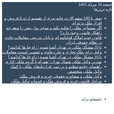
جمعه 16 مرداد 1405
تازه‌ ترین‌ها
صفر تا 100 سهم الارث خانه پدری از تقسیم ارث تا فروش و
افراز ملک ورثه ای
اگر مستأجر ملک را تخلیه نکند و موجر پول پیش را ندهد چه
راهکار قانونی وجود دارد؟
قانون جدید املاک قولنامه ای و پایان تدریجی معاملات عادی
در نظام حقوقی ایران
با 10 مشکل ملکی در تهران آشنا شوید | راه حل‌ها کدامند؟
وکیل برای ملک تجاری و حل دعاوی و تضمین امنیت معاملات
با 10 مشکل ملکی در تهران آشنا شوید | راه حل‌ها کدامند؟
بهترین وکیل ملکی شمال تهران | همراه با گروه ملکی اداری
راهنمای جامع تنظیم و بررسی قراردادهای ملکی با کمک
وکیل ملکی متخصص
وکیل ملکی و مشاوره حقوقی خرید و فروش ملک؛
مراحل قانونی خرید و فروش ملک و خدمات وکیل ملکی
جستجو برای