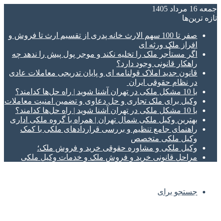
جمعه 16 مرداد 1405
تازه‌ ترین‌ها
صفر تا 100 سهم الارث خانه پدری از تقسیم ارث تا فروش و
افراز ملک ورثه ای
اگر مستأجر ملک را تخلیه نکند و موجر پول پیش را ندهد چه
راهکار قانونی وجود دارد؟
قانون جدید املاک قولنامه ای و پایان تدریجی معاملات عادی
در نظام حقوقی ایران
با 10 مشکل ملکی در تهران آشنا شوید | راه حل‌ها کدامند؟
وکیل برای ملک تجاری و حل دعاوی و تضمین امنیت معاملات
با 10 مشکل ملکی در تهران آشنا شوید | راه حل‌ها کدامند؟
بهترین وکیل ملکی شمال تهران | همراه با گروه ملکی اداری
راهنمای جامع تنظیم و بررسی قراردادهای ملکی با کمک
وکیل ملکی متخصص
وکیل ملکی و مشاوره حقوقی خرید و فروش ملک؛
مراحل قانونی خرید و فروش ملک و خدمات وکیل ملکی
جستجو برای