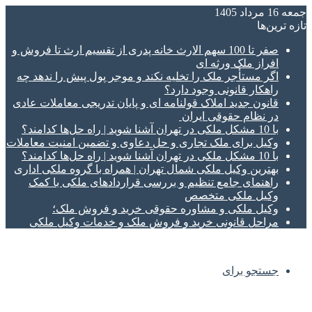
جمعه 16 مرداد 1405
تازه‌ ترین‌ها
صفر تا 100 سهم الارث خانه پدری از تقسیم ارث تا فروش و
افراز ملک ورثه ای
اگر مستأجر ملک را تخلیه نکند و موجر پول پیش را ندهد چه
راهکار قانونی وجود دارد؟
قانون جدید املاک قولنامه ای و پایان تدریجی معاملات عادی
در نظام حقوقی ایران
با 10 مشکل ملکی در تهران آشنا شوید | راه حل‌ها کدامند؟
وکیل برای ملک تجاری و حل دعاوی و تضمین امنیت معاملات
با 10 مشکل ملکی در تهران آشنا شوید | راه حل‌ها کدامند؟
بهترین وکیل ملکی شمال تهران | همراه با گروه ملکی اداری
راهنمای جامع تنظیم و بررسی قراردادهای ملکی با کمک
وکیل ملکی متخصص
وکیل ملکی و مشاوره حقوقی خرید و فروش ملک؛
مراحل قانونی خرید و فروش ملک و خدمات وکیل ملکی
جستجو برای