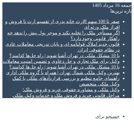
جمعه 16 مرداد 1405
تازه‌ ترین‌ها
صفر تا 100 سهم الارث خانه پدری از تقسیم ارث تا فروش و
افراز ملک ورثه ای
اگر مستأجر ملک را تخلیه نکند و موجر پول پیش را ندهد چه
راهکار قانونی وجود دارد؟
قانون جدید املاک قولنامه ای و پایان تدریجی معاملات عادی
در نظام حقوقی ایران
با 10 مشکل ملکی در تهران آشنا شوید | راه حل‌ها کدامند؟
وکیل برای ملک تجاری و حل دعاوی و تضمین امنیت معاملات
با 10 مشکل ملکی در تهران آشنا شوید | راه حل‌ها کدامند؟
بهترین وکیل ملکی شمال تهران | همراه با گروه ملکی اداری
راهنمای جامع تنظیم و بررسی قراردادهای ملکی با کمک
وکیل ملکی متخصص
وکیل ملکی و مشاوره حقوقی خرید و فروش ملک؛
مراحل قانونی خرید و فروش ملک و خدمات وکیل ملکی
جستجو برای