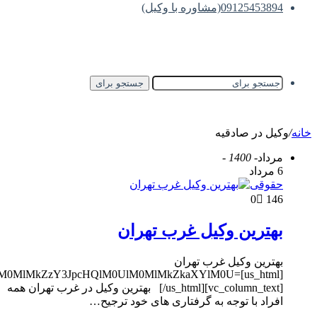
mh0dHBzJTNBJTJGJTJGd3d3LmFwYXJhdC5jb20lMkZlbWJlZCU