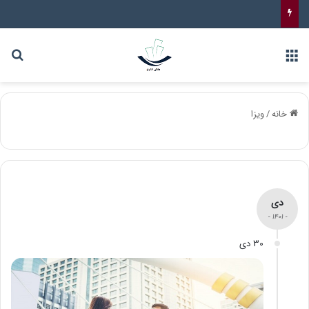
خانه
/
ویزا
دی
- 1401 -
30 دی