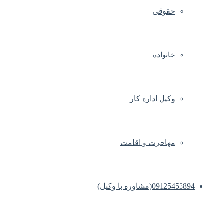
حقوقی
خانواده
وکیل اداره کار
مهاجرت و اقامت
09125453894(مشاوره با وکیل)