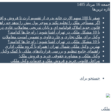
جمعه 16 مرداد 1405
تازه‌ ترین‌ها
صفر تا 100 سهم الارث خانه پدری از تقسیم ارث تا فروش و افراز ملک ورثه ای
اگر مستأجر ملک را تخلیه نکند و موجر پول پیش را ندهد چه راهک
قانون جدید املاک قولنامه ای و پایان تدریجی معاملات عادی د
با 10 مشکل ملکی در تهران آشنا شوید | راه حل‌ها کدامند؟
وکیل برای ملک تجاری و حل دعاوی و تضمین امنیت معاملات
با 10 مشکل ملکی در تهران آشنا شوید | راه حل‌ها کدامند؟
بهترین وکیل ملکی شمال تهران | همراه با گروه ملکی اداری
راهنمای جامع تنظیم و بررسی قراردادهای ملکی با کمک وکی
وکیل ملکی و مشاوره حقوقی خرید و فروش ملک؛
مراحل قانونی خرید و فروش ملک و خدمات وکیل ملکی
جستجو برای